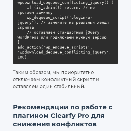
wpdownload_dequeue_conflicting_jquery() {

    if (is_admin()) return; // не 
трогаем админку

    wp_dequeue_script('plugin-a-
jquery'); // замените на реальный хендл 
скрипта

    // оставляем стандартный jQuery 
WordPress или подключаем нужную версию

}

add_action('wp_enqueue_scripts', 
'wpdownload_dequeue_conflicting_jquery', 
Таким образом, мы приоритетно
отключаем конфликтный скрипт и
оставляем один стабильный.
Рекомендации по работе с
плагином Clearfy Pro для
снижения конфликтов