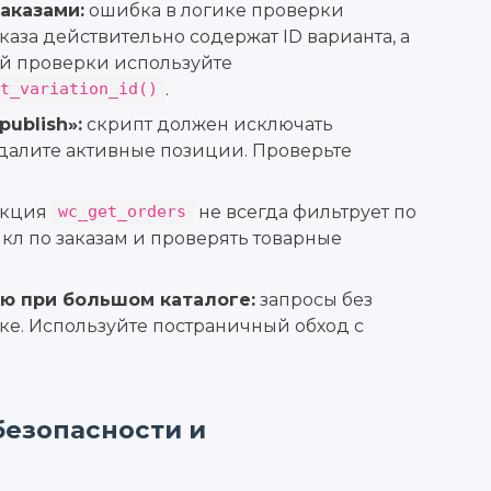
аказами:
ошибка в логике проверки
аказа действительно содержат ID варианта, а
ой проверки используйте
.
et_variation_id()
ublish»:
скрипт должен исключать
далите активные позиции. Проверьте
кция
не всегда фильтрует по
wc_get_orders
кл по заказам и проверять товарные
ю при большом каталоге:
запросы без
ке. Используйте постраничный обход с
безопасности и