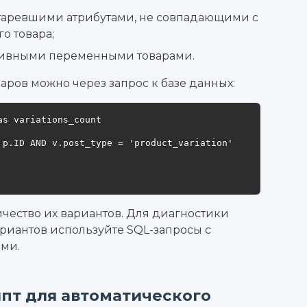
старевшими атрибутами, не совпадающими с
о товара;
ктивными переменными товарами.
аров можно через запрос к базе данных:
s variations_count

 p.ID AND v.post_type = 'product_variation'

ичество их вариантов. Для диагностики
ариантов используйте SQL-запросы с
ами.
пт для автоматического