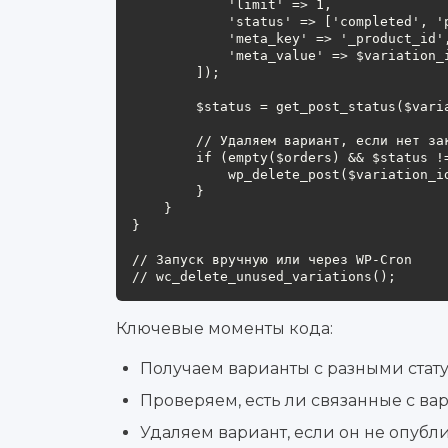
            'limit' => 1,

            'status' => ['completed', 'processing', 'on-hold'],

            'meta_key' => '_product_id',

            'meta_value' => $variation_id,

        ]);

        $status = get_post_status($variation_id);

        // Удаляем вариант, если нет заказов и статус не 'publish'

        if (empty($orders) && $status !== 'publish') {

            wp_delete_post($variation_id, true);

        }

    }

}

// Запуск вручную или через WP-Cron

// wc_delete_unused_variations();
Ключевые моменты кода:
Получаем варианты с разными стат
Проверяем, есть ли связанные с ва
Удаляем вариант, если он не опубли