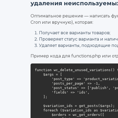
удаления неиспользуемы
Оптимальное решение — написать фун
Cron или вручную), которая:
Получает все варианты товаров;
Проверяет статус варианта и налич
Удаляет варианты, подходящие по
Пример кода для functions.php или от
function wc_delete_unused_variations() {
    $args = [

        'post_type' => 'product_variation',

        'posts_per_page' => -1,

        'post_status' => ['publish', 'private', 'draft', 'pending'],

        'fields' => 'ids',

    ];

    $variation_ids = get_posts($args);

    foreach ($variation_ids as $variation_id) {

        $orders = wc_get_orders([
