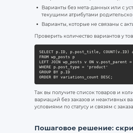
Варианты без мета-данных или с у
текущими атрибутами родительског
Варианты, которые не связаны с а
Проверить количество вариантов у тов
SELECT p.ID, p.post_title, COUNT(v.ID) a
FROM wp_posts p

LEFT JOIN wp_posts v ON v.post_parent =
WHERE p.post_type = 'product'

GROUP BY p.ID

ORDER BY variations_count DESC;
Так вы получите список товаров и кол
вариаций без заказов и неактивных в
условиями по статусу и связям с заказ
Пошаговое решение: скри