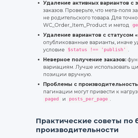
Удаление активных вариантов с з
заказов. Проверьте, что мета-поля з
не родительского товара. Для точн
WC_Order_Item_Product и метод
g
Удаление вариантов с статусом «p
опубликованные варианты, иначе у
условие
.
$status !== 'publish'
Неверное получение заказов:
фун
вариациям. Лучше использовать ци
позиции вручную.
Проблемы с производительность
пагинации могут привести к нагруз
и
.
paged
posts_per_page
Практические советы по 
производительности