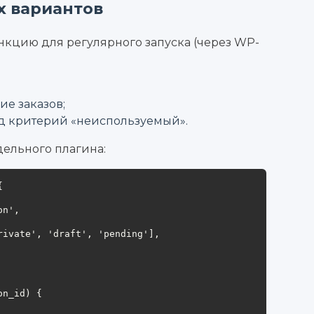
х вариантов
кцию для регулярного запуска (через WP-
ие заказов;
д критерий «неиспользуемый».
дельного плагина:

