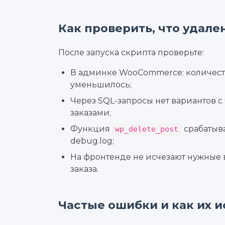
Как проверить, что удале
После запуска скрипта проверьте:
В админке WooCommerce: количест
уменьшилось;
Через SQL-запросы нет вариантов с
заказами;
Функция
срабатыва
wp_delete_post
debug.log;
На фронтенде не исчезают нужные
заказа.
Частые ошибки и как их 