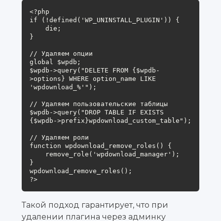
<?php

if (!defined('WP_UNINSTALL_PLUGIN')) {

    die;

}

// Удаляем опции

global $wpdb;

$wpdb->query("DELETE FROM {$wpdb-
>options} WHERE option_name LIKE 
'wpdownload_%'");

// Удаляем пользовательские таблицы

$wpdb->query("DROP TABLE IF EXISTS 
{$wpdb->prefix}wpdownload_custom_table");

// Удаляем роли

function wpdownload_remove_roles() {

    remove_role('wpdownload_manager');

}

wpdownload_remove_roles();

?>
Такой подход гарантирует, что при
удалении плагина через админку