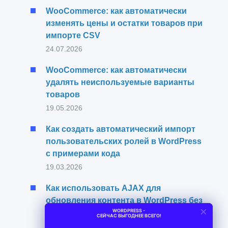
WooCommerce: как автоматически
изменять цены и остатки товаров при
импорте CSV
24.07.2026
WooCommerce: как автоматически
удалять неиспользуемые варианты
товаров
19.05.2026
Как создать автоматический импорт
пользовательских ролей в WordPress
с примерами кода
19.03.2026
Как использовать AJAX для
обновления контента в WordPress без
×
WORDPRESS -
перезагрузки страницы
СЕЙЧАС ВЫГОДНЕЕ ВСЕГО!
30.12.2025