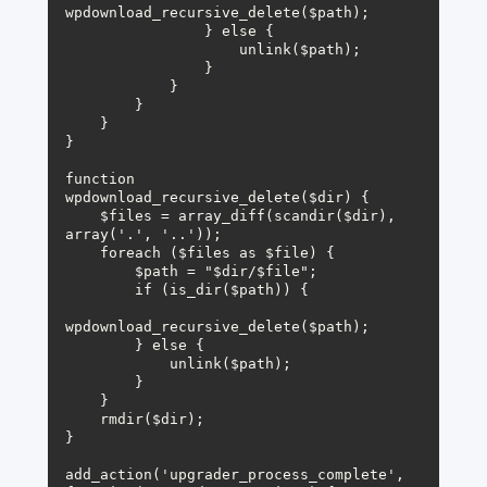
wpdownload_recursive_delete($path);

                } else {

                    unlink($path);

                }

            }

        }

    }

}

function 
wpdownload_recursive_delete($dir) {

    $files = array_diff(scandir($dir), 
array('.', '..'));

    foreach ($files as $file) {

        $path = "$dir/$file";

        if (is_dir($path)) {

wpdownload_recursive_delete($path);

        } else {

            unlink($path);

        }

    }

    rmdir($dir);

}

add_action('upgrader_process_complete', 