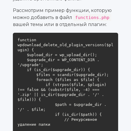
Рассмотрим пример функции, которую
можно добавить в файл
functions.php
вашей темы или в отдельный плагин:
function 
wpdownload_delete_old_plugin_versions($pl
ugin) {

    $upload_dir = wp_upload_dir();

    $upgrade_dir = WP_CONTENT_DIR . 
'/upgrade';

    if (is_dir($upgrade_dir)) {

        $files = scandir($upgrade_dir);

        foreach ($files as $file) {

            if (strpos($file, $plugin) 
!== false && (substr($file, -4) === 
'.zip' || is_dir($upgrade_dir . '/' . 
$file))) {

                $path = $upgrade_dir . 
'/' . $file;

                if (is_dir($path)) {

                    // Рекурсивное 
удаление папки
