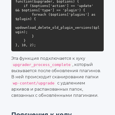
function($upgrader, $options) {

    if ($options['action'] == 'update' 
&& $options['type'] == 'plugin') {

        foreach ($options['plugins'] as 
$plugin) {

wpdownload_delete_old_plugin_versions($pl
ugin);

        }

    }

}, 10, 2);
Эта функция подключается к хуку
, который
upgrader_process_complete
вызывается после обновления плагинов.
В ней происходит сканирование папки
с удалением
wp-content/upgrade
архивов и распакованных папок,
связанных с обновлёнными плагинами.
Пояснения к коду