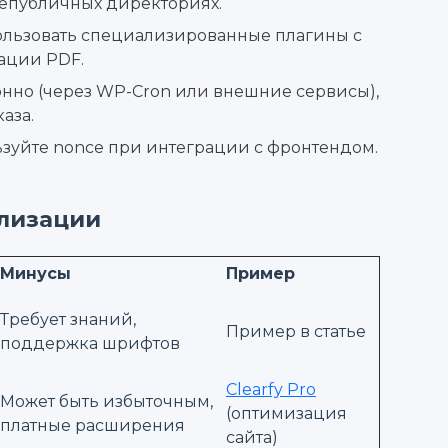
непубличных директориях.
ользовать специализированные плагины с
ации PDF.
онно (через WP-Cron или внешние сервисы),
аза.
ьзуйте nonce при интеграции с фронтендом.
лизации
Минусы
Пример
Требует знаний,
Пример в статье
поддержка шрифтов
Clearfy Pro
Может быть избыточным,
(оптимизация
платные расширения
сайта)