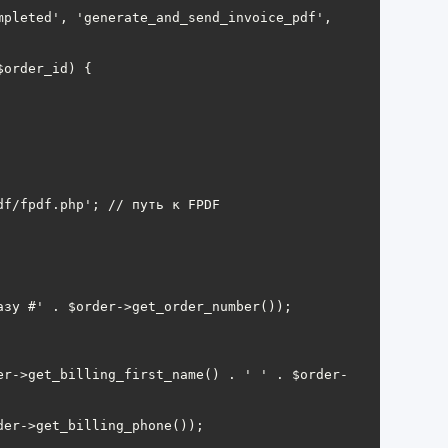
mpleted', 'generate_and_send_invoice_pdf', 
order_id) {
