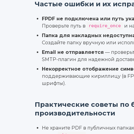
Частые ошибки и их испр
FPDF не подключена или путь ук
Проверьте путь в
и н
require_once
Папка для накладных недоступна
Создайте папку вручную или испол
Email не отправляется
— проверьт
SMTP-плагин для надежной достав
Некорректное отображение симв
поддерживающие кириллицу (в FP
шрифты).
Практические советы по 
производительности
Не храните PDF в публичных папка