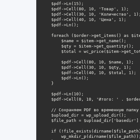
    $pdf->Ln(15);

    $pdf->Cell(80, 10, 'Товар', 1);

    $pdf->Cell(30, 10, 'Количество', 1);

    $pdf->Cell(40, 10, 'Цена', 1);

    $pdf->Ln();

    foreach ($order->get_items() as $item) {

        $name = $item->get_name();

        $qty = $item->get_quantity();

        $total = wc_price($item->get_total());

        $pdf->Cell(80, 10, $name, 1);

        $pdf->Cell(30, 10, $qty, 1);

        $pdf->Cell(40, 10, $total, 1);

        $pdf->Ln();

    }

    $pdf->Ln(10);

    $pdf->Cell(0, 10, 'Итого: ' . $order->get_formatted_order_total());

    // Сохраняем PDF во временную папку

    $upload_dir = wp_upload_dir();

    $file_path = $upload_dir['basedir'] . '/invoices/invoice-' . $order_id . '.pdf';

    if (!file_exists(dirname($file_path))) {

        wp_mkdir_p(dirname($file_path));
