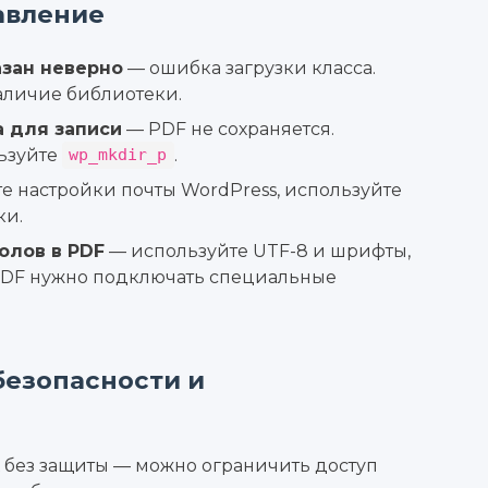
авление
азан неверно
— ошибка загрузки класса.
аличие библиотеки.
 для записи
— PDF не сохраняется.
ьзуйте
.
wp_mkdir_p
е настройки почты WordPress, используйте
ки.
олов в PDF
— используйте UTF-8 и шрифты,
DF нужно подключать специальные
безопасности и
х без защиты — можно ограничить доступ