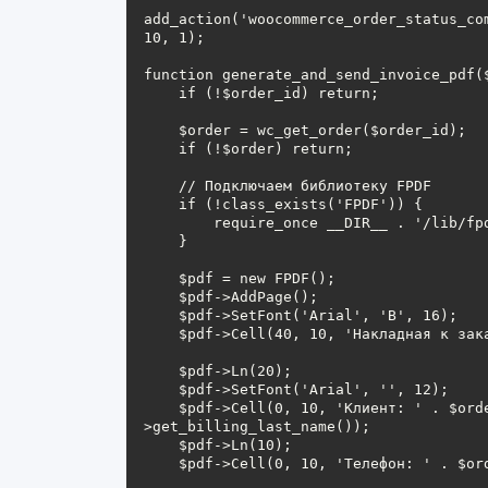
add_action('woocommerce_order_status_co
10, 1);

function generate_and_send_invoice_pdf($
    if (!$order_id) return;

    $order = wc_get_order($order_id);

    if (!$order) return;

    // Подключаем библиотеку FPDF

    if (!class_exists('FPDF')) {

        require_once __DIR__ . '/lib/fpdf/fpdf.php'; // путь к FPDF

    }

    $pdf = new FPDF();

    $pdf->AddPage();

    $pdf->SetFont('Arial', 'B', 16);

    $pdf->Cell(40, 10, 'Накладная к заказу #' . $order->get_order_number());

    $pdf->Ln(20);

    $pdf->SetFont('Arial', '', 12);

    $pdf->Cell(0, 10, 'Клиент: ' . $order->get_billing_first_name() . ' ' . $order-
>get_billing_last_name());

    $pdf->Ln(10);

    $pdf->Cell(0, 10, 'Телефон: ' . $order->get_billing_phone());
