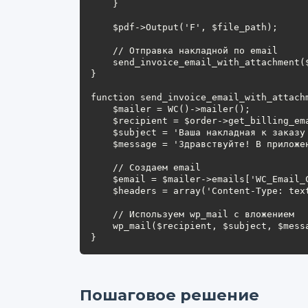
    }

    $pdf->Output('F', $file_path);

    // Отправка накладной по email

    send_invoice_email_with_attachment($order, $file_path);

}

function send_invoice_email_with_attachm
    $mailer = WC()->mailer();

    $recipient = $order->get_billing_email();

    $subject = 'Ваша накладная к заказу #' . $order->get_order_number();

    $message = 'Здравствуйте! В приложении вы найдете накладную по вашему заказу.';

    // Создаем email

    $email = $mailer->emails['WC_Email_Customer_Completed_Order'];

    $headers = array('Content-Type: text/html; charset=UTF-8');

    // Используем wp_mail с вложением

    wp_mail($recipient, $subject, $message, $headers, array($file_path));

}
Пошаговое решение