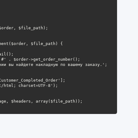
ent($order, $file_path) {
