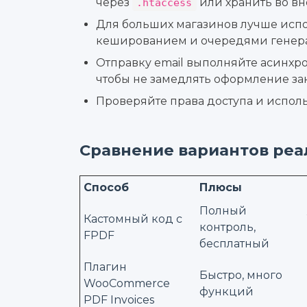
через
или хранить во в
.htaccess
Для больших магазинов лучше исп
кешированием и очередями генер
Отправку email выполняйте асинхр
чтобы не замедлять оформление зак
Проверяйте права доступа и испол
Сравнение вариантов реа
Способ
Плюсы
Полный
Кастомный код с
контроль,
FPDF
бесплатный
Плагин
Быстро, много
WooCommerce
функций
PDF Invoices