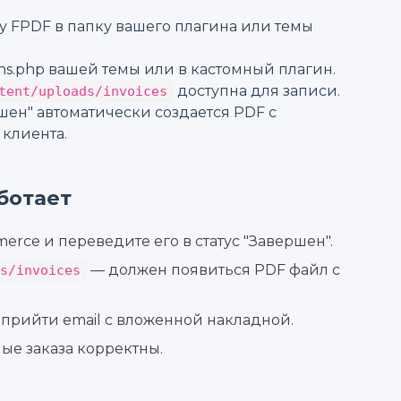
у FPDF в папку вашего плагина или темы
ons.php вашей темы или в кастомный плагин.
доступна для записи.
tent/uploads/invoices
ршен" автоматически создается PDF с
 клиента.
аботает
erce и переведите его в статус "Завершен".
— должен появиться PDF файл с
ds/invoices
 прийти email с вложенной накладной.
ные заказа корректны.