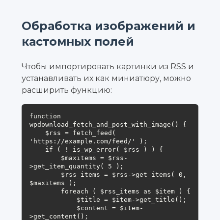
Обработка изображений и
кастомных полей
Чтобы импортировать картинки из RSS и
устанавливать их как миниатюру, можно
расширить функцию:
function 
wpdownload_fetch_and_post_with_image() {

    $rss = fetch_feed( 
'https://example.com/feed/' );

    if ( ! is_wp_error( $rss ) ) {

        $maxitems = $rss-
>get_item_quantity( 5 );

        $rss_items = $rss->get_items( 0, 
$maxitems );

        foreach ( $rss_items as $item ) {

            $title = $item->get_title();

            $content = $item-
>get_content();
