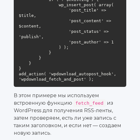
                wp_insert_post( array(

                    'post_title' => 
$title,

                    'post_content' => 
$content,

                    'post_status' => 
'publish',

                    'post_author' => 1

                ) );

            }

        }

    }

}

add_action( 'wpdownload_autopost_hook', 
'wpdownload_fetch_and_post' );
В этом примере мы используем
встроенную функцию
из
fetch_feed
WordPress для получения RSS-ленты,
затем проверяем, есть ли уже запись с
таким заголовком, и если нет — создаем
новую запись.