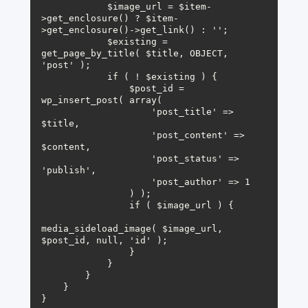
            $image_url = $item-
>get_enclosure() ? $item-
>get_enclosure()->get_link() : '';

            $existing = 
get_page_by_title( $title, OBJECT, 
'post' );

            if ( ! $existing ) {

                $post_id = 
wp_insert_post( array(

                    'post_title' => 
$title,

                    'post_content' => 
$content,

                    'post_status' => 
'publish',

                    'post_author' => 1

                ) );

                if ( $image_url ) {

media_sideload_image( $image_url, 
$post_id, null, 'id' );

                }

            }

        }

    }

}