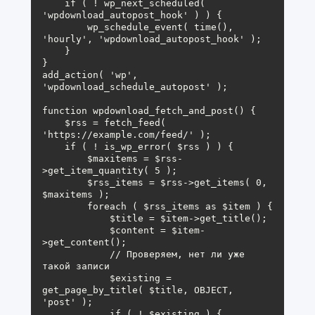
    if ( ! wp_next_scheduled( 
'wpdownload_autopost_hook' ) ) {

        wp_schedule_event( time(), 
'hourly', 'wpdownload_autopost_hook' );

    }

}

add_action( 'wp', 
'wpdownload_schedule_autopost' );

function wpdownload_fetch_and_post() {

    $rss = fetch_feed( 
'https://example.com/feed/' );

    if ( ! is_wp_error( $rss ) ) {

        $maxitems = $rss-
>get_item_quantity( 5 );

        $rss_items = $rss->get_items( 0, 
$maxitems );

        foreach ( $rss_items as $item ) {

            $title = $item->get_title();

            $content = $item-
>get_content();

            // Проверяем, нет ли уже 
такой записи

            $existing = 
get_page_by_title( $title, OBJECT, 
'post' );

            if ( ! $existing ) {
